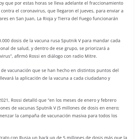
oy que por estas horas se lleva adelante el fraccionamiento
contra el coronavirus, que llegaron el jueves, para enviar a
ares en San Juan, La Rioja y Tierra del Fuego funcionarán
0.000 dosis de la vacuna rusa Sputnik V para mandar cada
rsonal de salud, y dentro de ese grupo, se priorizará a
virus”, afirmó Rossi en diálogo con radio Mitre.
s de vacunación que se han hecho en distintos puntos del
llevará la aplicación de la vacuna a cada ciudadano y
021, Rossi detalló que “en los meses de enero y febrero
ones de vacunas Sputnik V (5 millones de dosis en enero;
comenzar la campaña de vacunación masiva para todos los
trato con Rusia un back up de 5 millones de dosis más que la