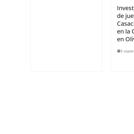
Inves
de ju
Casac
en la
en Ol
6 septi