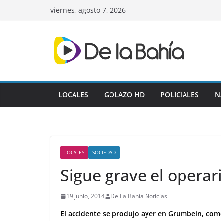
Skip
viernes, agosto 7, 2026
to
content
LOCALES
GOLAZO HD
POLICIALES
N
LOCALES
SOCIEDAD
Sigue grave el operar
19 junio, 2014
De La Bahía Noticias
El accidente se produjo ayer en Grumbein, como