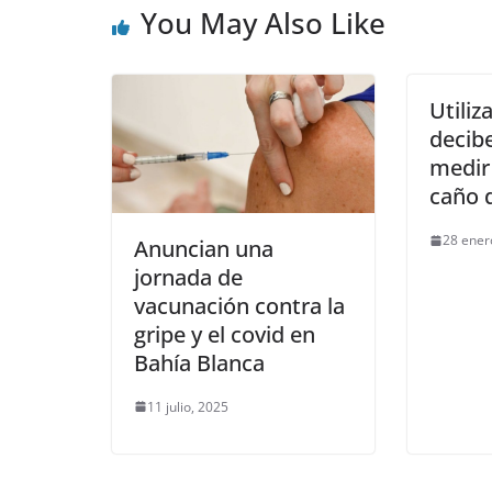
You May Also Like
Utiliz
decib
medir 
caño 
28 ener
Anuncian una
jornada de
vacunación contra la
gripe y el covid en
Bahía Blanca
11 julio, 2025