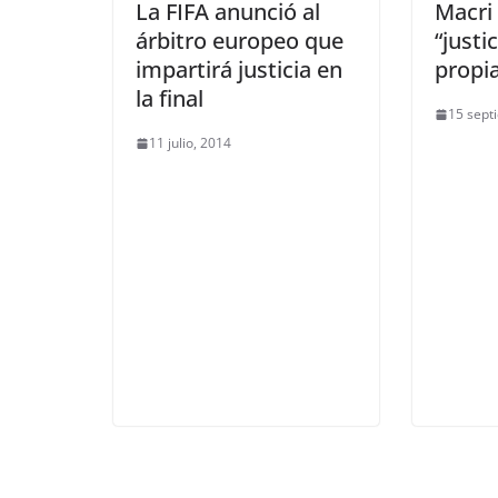
La FIFA anunció al
Macri 
árbitro europeo que
“justi
impartirá justicia en
propi
la final
15 sept
11 julio, 2014