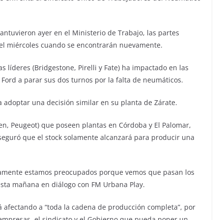
.
ntuvieron ayer en el Ministerio de Trabajo, las partes
del miércoles cuando se encontrarán nuevamente.
s líderes (Bridgestone, Pirelli y Fate) ha impactado en las
 Ford a parar sus dos turnos por la falta de neumáticos.
a adoptar una decisión similar en su planta de Zárate.
troen, Peugeot) que poseen plantas en Córdoba y El Palomar,
aseguró que el stock solamente alcanzará para producir una
Claramente estamos preocupados porque vemos que pasan los
i esta mañana en diálogo con FM Urbana Play.
tá afectando a “toda la cadena de producción completa”, por
 empresas, el sindicato y el Gobierno que pueda poner un