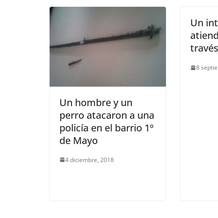
Un int
atien
travé
8 septi
Un hombre y un
perro atacaron a una
policía en el barrio 1º
de Mayo
4 diciembre, 2018