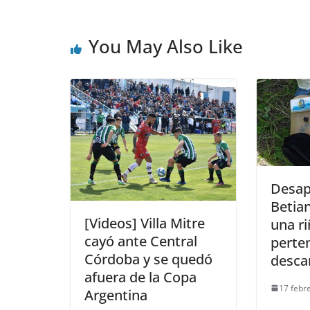
You May Also Like
Desap
Betia
[Videos] Villa Mitre
una r
cayó ante Central
perte
Córdoba y se quedó
desc
afuera de la Copa
17 febr
Argentina