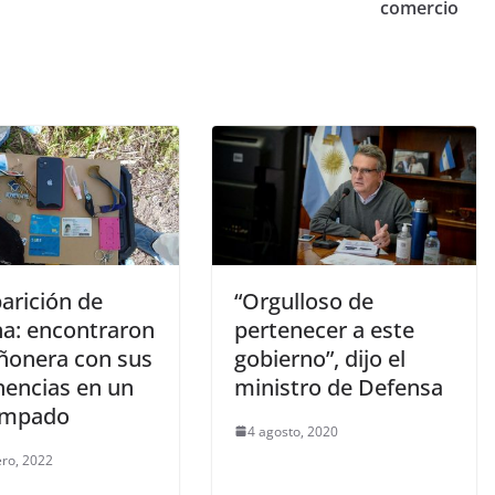
comercio
arición de
“Orgulloso de
na: encontraron
pertenecer a este
iñonera con sus
gobierno”, dijo el
nencias en un
ministro de Defensa
ampado
4 agosto, 2020
ero, 2022