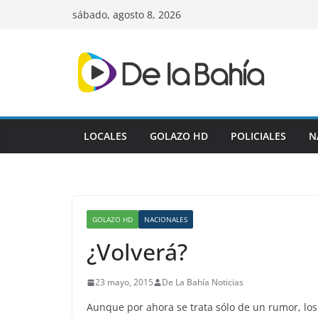
Skip
sábado, agosto 8, 2026
to
content
LOCALES
GOLAZO HD
POLICIALES
N
GOLAZO HD
NACIONALES
¿Volverá?
23 mayo, 2015
De La Bahía Noticias
Aunque por ahora se trata sólo de un rumor, lo