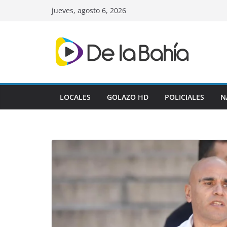
Skip
jueves, agosto 6, 2026
to
content
LOCALES
GOLAZO HD
POLICIALES
N