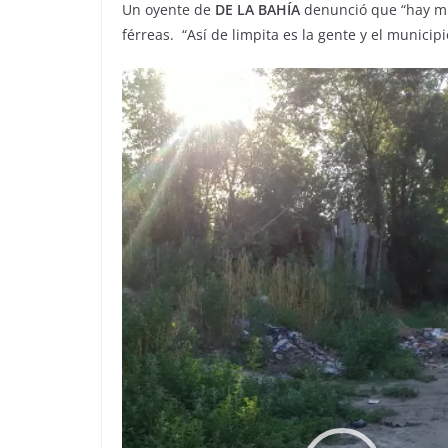
Un oyente de
DE LA BAHÍA
denunció que “hay muc
férreas. “Así de limpita es la gente y el municip
Reproductor
de
video