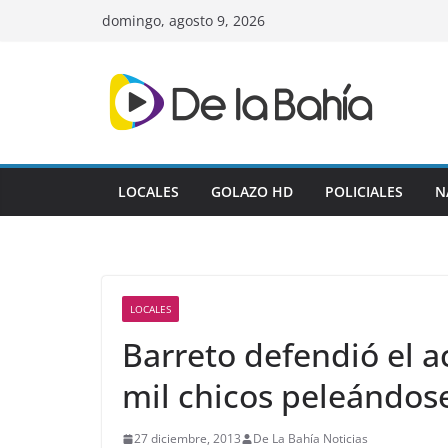
Skip
domingo, agosto 9, 2026
to
content
LOCALES
GOLAZO HD
POLICIALES
N
LOCALES
Barreto defendió el ac
mil chicos peleándos
27 diciembre, 2013
De La Bahía Noticias