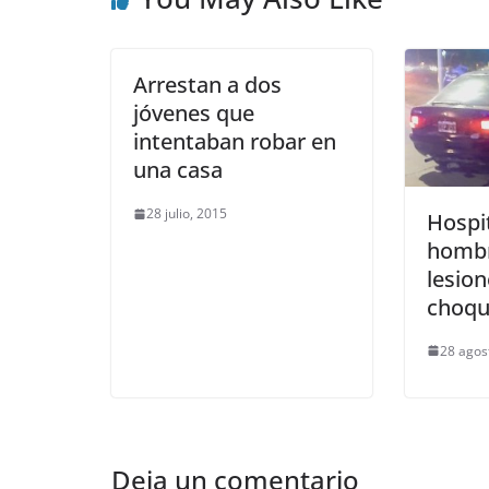
Arrestan a dos
jóvenes que
intentaban robar en
una casa
28 julio, 2015
Hospit
hombr
lesion
choq
28 agos
Deja un comentario