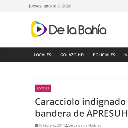
Skip
jueves, agosto 6, 2026
to
content
LOCALES
GOLAZO HD
POLICIALES
N
LOCALES
Caracciolo indignado
bandera de APRESUH 
10 febrero, 2014
De La Bahía Noticias