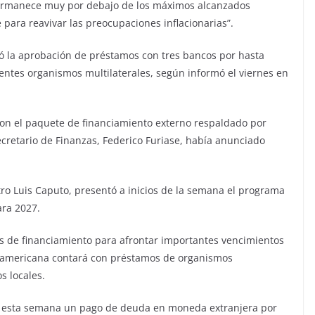
 permanece muy por debajo de los máximos alcanzados
e para reavivar las preocupaciones inflacionarias”.
ió la aprobación de préstamos con tres bancos por hasta
rentes organismos multilaterales, según informó el viernes en
ron el paquete de financiamiento externo respaldado por
ecretario de Finanzas, Federico Furiase, había anunciado
tro Luis Caputo, presentó a inicios de la semana el programa
ara 2027.
es de financiamiento para afrontar importantes vencimientos
udamericana contará con préstamos de organismos
s locales.
rá esta semana un pago de deuda en moneda extranjera por