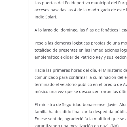
Las puertas del Polideportivo municipal del Par
accesos pasadas las 4 de la madrugada de este l
Indio Solari.
A lo largo del domingo, las filas de fanáticos ll
Pese a las demoras logísticas propias de una mo
totalidad de presentes en las inmediaciones logr
emblemático exlíder de Patricio Rey y sus Redon
Hacia las primeras horas del día, el Ministerio 
comunicado para confirmar la culminación del e
terminado el velatorio público en el predio de A
músico una vez que se desconcentraron los últi
El ministro de Seguridad bonaerense, Javier Alons
familia ha decidido finalizar la despedida pública
En ese sentido, agradeció “a la multitud que se 
garantizando una movilización en paz”. (NA)