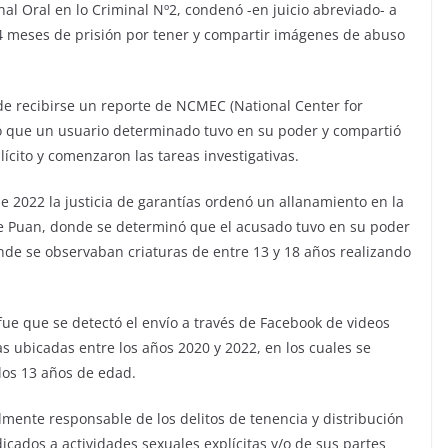
nal Oral en lo Criminal Nº2, condenó -en juicio abreviado- a
4 meses de prisión por tener y compartir imágenes de abuso
de recibirse un reporte de NCMEC (National Center for
ó que un usuario determinado tuvo en su poder y compartió
lícito y comenzaron las tareas investigativas.
de 2022 la justicia de garantías ordenó un allanamiento en la
de Puan, donde se determinó que el acusado tuvo en su poder
onde se observaban criaturas de entre 13 y 18 años realizando
fue que se detectó el envío a través de Facebook de videos
as ubicadas entre los años 2020 y 2022, en los cuales se
los 13 años de edad.
mente responsable de los delitos de tenencia y distribución
ados a actividades sexuales explícitas y/o de sus partes