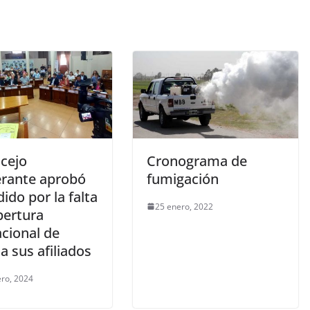
ncejo
Cronograma de
erante aprobó
fumigación
ido por la falta
25 enero, 2022
bertura
acional de
 sus afiliados
ero, 2024