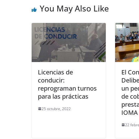
You May Also Like
Licencias de
El Co
conducir:
Delib
reprograman turnos
un ped
para las prácticas
de co
prest
25 octubre, 2022
IOMA a
22 febr