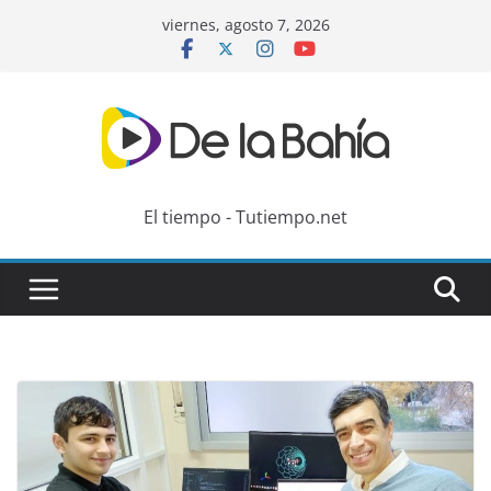
Skip
viernes, agosto 7, 2026
to
content
El tiempo - Tutiempo.net