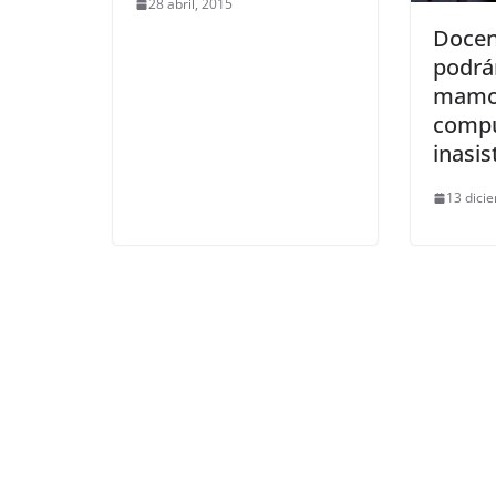
28 abril, 2015
Docen
podrá
mamog
comp
inasis
13 dici