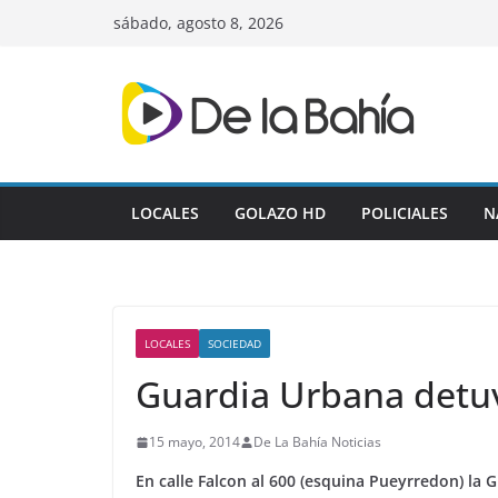
Skip
sábado, agosto 8, 2026
to
content
LOCALES
GOLAZO HD
POLICIALES
N
LOCALES
SOCIEDAD
Guardia Urbana detuv
15 mayo, 2014
De La Bahía Noticias
En calle Falcon al 600 (esquina Pueyrredon) la