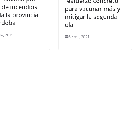
“esfuerzo concreto”
 de incendios
para vacunar más y
a la provincia
mitigar la segunda
rdoba
ola
to, 2019
6 abril, 2021