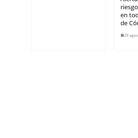
riesgo
en tod
de Có
29 agos