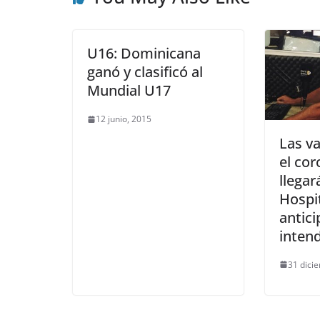
U16: Dominicana
ganó y clasificó al
Mundial U17
12 junio, 2015
Las v
el cor
llegar
Hospit
antici
inten
31 dici