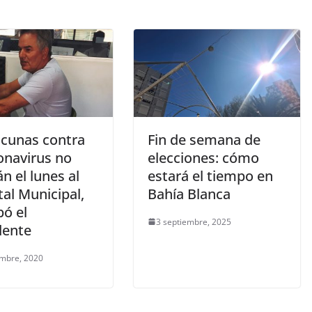
acunas contra
Fin de semana de
onavirus no
elecciones: cómo
án el lunes al
estará el tiempo en
al Municipal,
Bahía Blanca
pó el
3 septiembre, 2025
dente
embre, 2020