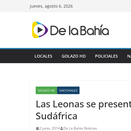
Skip
jueves, agosto 6, 2026
to
content
LOCALES
GOLAZO HD
POLICIALES
N
GOLAZO HD
NACIONALES
Las Leonas se presen
Sudáfrica
2 junio, 2014
De La Bahía Noticias