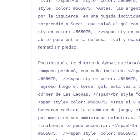
rival. </span><br style="color: #565075;"
style="color: #565075;">Antes, las argent
por la izquierda, en una jugada individua
sorprendió a Succi, que salvó el gol con 
style="color: #565075;" /><span style="co
abrió paso entre la defensa rival y ocas
remató sin piedad.
Poco después, fue el turno de Aymar, que buscó
tampoco perdonó, con caño incluido. </spa
#565075;" /><span style="color: #565075;"
regreso llegó el tercer gol, esta vez a t
córner de Las Leonas. </span><br style="
<span style="color: #565075;">Tras el 3 a
buscaron cambiar la dinámica de juego, mi
por medio de sus ambiciosas delanteras, f
finalmente lo pudo encontrar. </span><br 
#565075;" /><span style="color: #565075;"