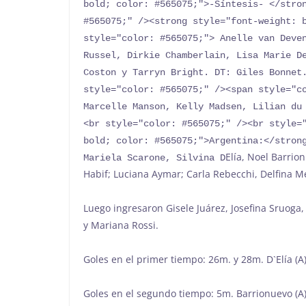
bold; color: #565075;">-Síntesis- </stron
#565075;" /><strong style="font-weight: b
style="color: #565075;"> Anelle van Deven
Russel, Dirkie Chamberlain, Lisa Marie De
Coston y Tarryn Bright. DT: Giles Bonnet.
style="color: #565075;" /><span style="co
Marcelle Manson, Kelly Madsen, Lilian du
<br style="color: #565075;" /><br style="
bold; color: #565075;">Argentina:</strong
Elía, Noel Barrio
Mariela Scarone, Silvina D
Habif; Luciana Aymar; Carla Rebecchi, Delfina Me
Luego ingresaron Gisele Juárez, Josefina Sruoga
y Mariana Rossi.
Goles en el primer tiempo: 26m. y 28m. D`Elía (A
Goles en el segundo tiempo: 5m. Barrionuevo (A),