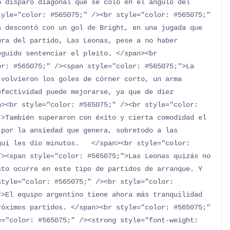
 disparo diagonal que se coló en el ángulo del 
yle="color: #565075;" /><br style="color: #565075;" 
 descontó con un gol de Bright, en una jugada que 
ra del partido, Las Leonas, pese a no haber 
guido sentenciar el pleito. </span><br 
r: #565075;" /><span style="color: #565075;">La 
volvieron los goles de córner corto, un arma 
fectividad puede mejorarse, ya que de diez 
><br style="color: #565075;" /><br style="color: 
>También superaron con éxito y cierta comodidad el 
por la ansiedad que genera, sobretodo a las 
ui les dio minutos.   </span><br style="color: 
><span style="color: #565075;">Las Leonas quizás no 
to ocurre en este tipo de partidos de arranque. Y 
tyle="color: #565075;" /><br style="color: 
>El equipo argentino tiene ahora más tranquilidad 
óximos partidos. </span><br style="color: #565075;" 
="color: #565075;" /><strong style="font-weight: 