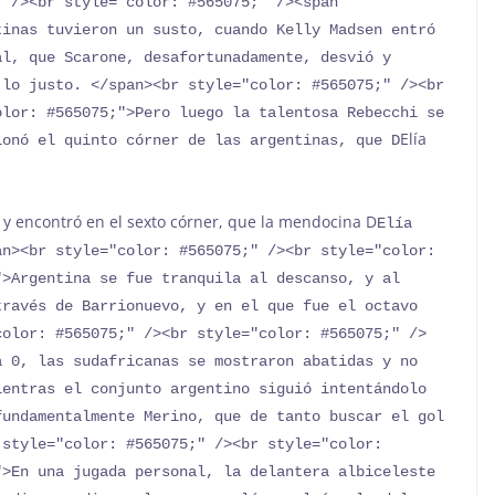
 /><br style="color: #565075;" /><span 
inas tuvieron un susto, cuando Kelly Madsen entró 
l, que Scarone, desafortunadamente, desvió y 
lo justo. </span><br style="color: #565075;" /><br 
lor: #565075;">Pero luego la talentosa Rebecchi se 
Elía
ionó el quinto córner de las argentinas, que D
 y encontró en el sexto córner, que la mendocina D
Elía 
n><br style="color: #565075;" /><br style="color: 
>Argentina se fue tranquila al descanso, y al 
ravés de Barrionuevo, y en el que fue el octavo 
color: #565075;" /><br style="color: #565075;" />
 0, las sudafricanas se mostraron abatidas y no 
entras el conjunto argentino siguió intentándolo 
undamentalmente Merino, que de tanto buscar el gol 
style="color: #565075;" /><br style="color: 
>En una jugada personal, la delantera albiceleste 