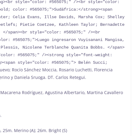
g><br style="color: #565075;" /><br style="color: 
old; color: #565075;">Sudáfrica:</strong><span 
ter; Celia Evans, Illse Davids, Marsha Cox; Shelley 
etlefs; Pietie Coetzee, Kathleen Taylor; Bernadette 
 </span><br style="color: #565075;" /><br 
lor: #565075;">Luego ingresaron Vuyisanani Mangisa, 
 Plessis, Nicolene Terblanche Quanita Bobbs. </span>
color: #565075;" /><strong style="font-weight: 
><span style="color: #565075;"> Belén Succi; 
nuevo; Rocío Sánchez Moccia, Rosario Luchetti, Florencia
rino y Daniela Sruoga. DT. Carlos Retegui.
, Macarena Rodríguez, Agustina Albertario, Martina Cavallero
).
 25m. Merino (A); 26m. Bright (S)