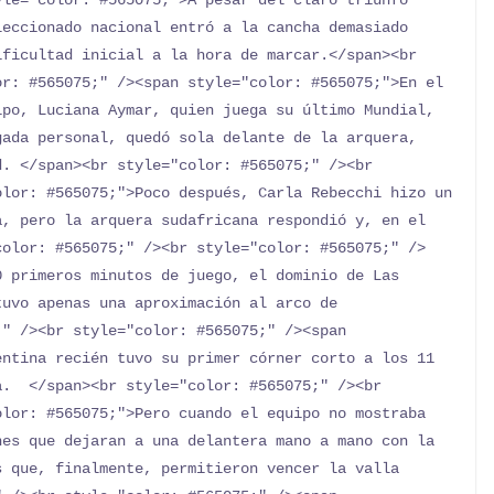
le="color: #565075;">A pesar del claro triunfo 
eccionado nacional entró a la cancha demasiado 
ficultad inicial a la hora de marcar.</span><br 
r: #565075;" /><span style="color: #565075;">En el 
po, Luciana Aymar, quien juega su último Mundial, 
ada personal, quedó sola delante de la arquera, 
. </span><br style="color: #565075;" /><br 
lor: #565075;">Poco después, Carla Rebecchi hizo un 
, pero la arquera sudafricana respondió y, en el 
color: #565075;" /><br style="color: #565075;" />
 primeros minutos de juego, el dominio de Las 
uvo apenas una aproximación al arco de 
" /><br style="color: #565075;" /><span 
ntina recién tuvo su primer córner corto a los 11 
.  </span><br style="color: #565075;" /><br 
lor: #565075;">Pero cuando el equipo no mostraba 
es que dejaran a una delantera mano a mano con la 
 que, finalmente, permitieron vencer la valla 