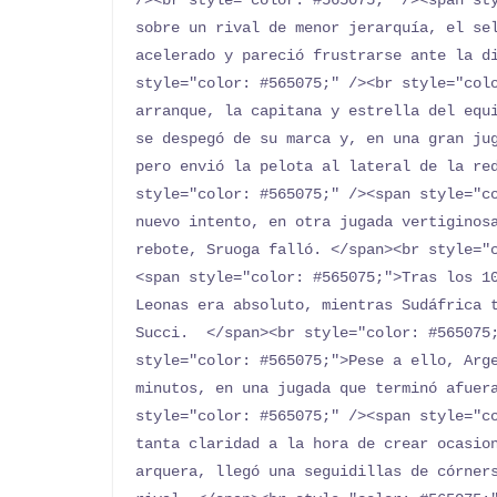
/><br style="color: #565075;" /><span sty
sobre un rival de menor jerarquía, el sel
acelerado y pareció frustrarse ante la di
style="color: #565075;" /><br style="colo
arranque, la capitana y estrella del equi
se despegó de su marca y, en una gran jug
pero envió la pelota al lateral de la red
style="color: #565075;" /><span style="co
nuevo intento, en otra jugada vertiginosa
rebote, Sruoga falló. </span><br style="
<span style="color: #565075;">Tras los 10
Leonas era absoluto, mientras Sudáfrica t
Succi.  </span><br style="color: #565075;
style="color: #565075;">Pese a ello, Arge
minutos, en una jugada que terminó afuera
style="color: #565075;" /><span style="co
tanta claridad a la hora de crear ocasion
arquera, llegó una seguidillas de córners