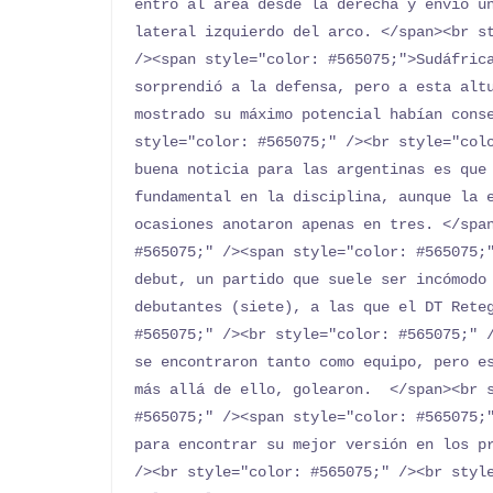
entró al área desde la derecha y envió un
lateral izquierdo del arco. </span><br st
/><span style="color: #565075;">Sudáfrica
sorprendió a la defensa, pero a esta altu
mostrado su máximo potencial habían conse
style="color: #565075;" /><br style="colo
buena noticia para las argentinas es que 
fundamental en la disciplina, aunque la e
ocasiones anotaron apenas en tres. </span
#565075;" /><span style="color: #565075;"
debut, un partido que suele ser incómodo 
debutantes (siete), a las que el DT Reteg
#565075;" /><br style="color: #565075;" /
se encontraron tanto como equipo, pero es
más allá de ello, golearon.  </span><br s
#565075;" /><span style="color: #565075;"
para encontrar su mejor versión en los pr
/><br style="color: #565075;" /><br style