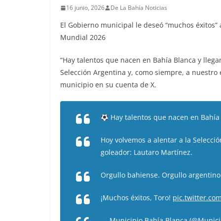
16 junio, 2026
De La Bahía Noticias
El Gobierno municipal le deseó “muchos éxitos” 
Mundial 2026
“Hay talentos que nacen en Bahía Blanca y llega
Selección Argentina y, como siempre, a nuestro
municipio en su cuenta de X.
Hay talentos que nacen en Bahía 
Hoy volvemos a alentar a la Selecc
goleador: Lautaro Martínez.
Orgullo bahiense. Orgullo argentino
¡Muchos éxitos, Toro!
pic.twitter.c
— Municipio Bahía Blanca (@Munici