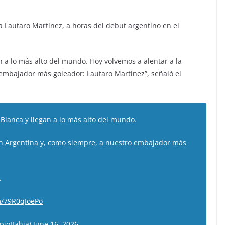
a Lautaro Martínez, a horas del debut argentino en el
n a lo más alto del mundo. Hoy volvemos a alentar a la
 embajador más goleador: Lautaro Martínez”, señaló el
Blanca y llegan a lo más alto del mundo.
ión Argentina y, como siempre, a nuestro embajador más
.
om/79R0qIoePo
pioBahia)
June 16, 2026