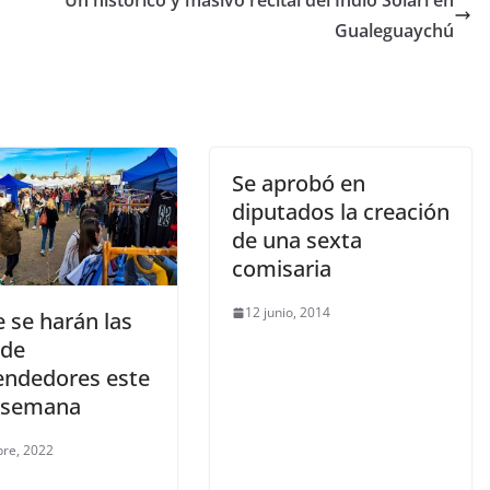
Un histórico y masivo recital del Indio Solari en
Gualeguaychú
Se aprobó en
diputados la creación
de una sexta
comisaria
12 junio, 2014
 se harán las
 de
ndedores este
e semana
bre, 2022