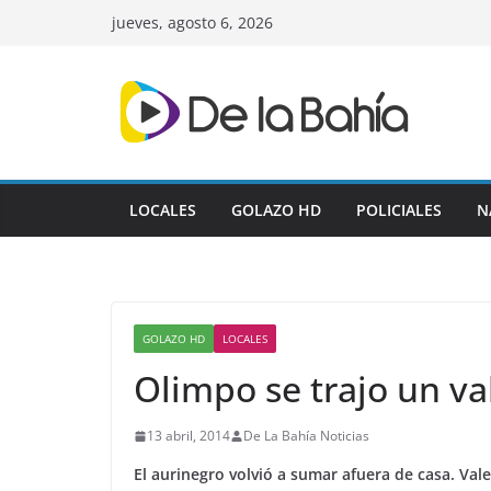
Skip
jueves, agosto 6, 2026
to
content
LOCALES
GOLAZO HD
POLICIALES
N
GOLAZO HD
LOCALES
Olimpo se trajo un v
13 abril, 2014
De La Bahía Noticias
El aurinegro volvió a sumar afuera de casa. Val