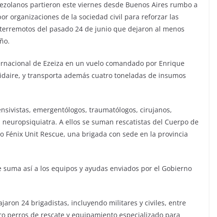
nezolanos partieron este viernes desde Buenos Aires rumbo a
r organizaciones de la sociedad civil para reforzar las
os terremotos del pasado 24 de junio que dejaron al menos
ño.
ernacional de Ezeiza en un vuelo comandado por Enrique
olidaire, y transporta además cuatro toneladas de insumos
ensivistas, emergentólogos, traumatólogos, cirujanos,
n neuropsiquiatra. A ellos se suman rescatistas del Cuerpo de
po Fénix Unit Rescue, una brigada con sede en la provincia
e suma así a los equipos y ayudas enviados por el Gobierno
jaron 24 brigadistas, incluyendo militares y civiles, entre
ro perros de rescate y equipamiento especializado para