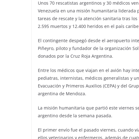
Unos 70 rescatistas argentinos y 30 médicos ve
Venezuela en una misión humanitaria liderada po
tareas de rescate y la atención sanitaria tras l
2.595 muertos y 12.400 heridos en el país caribe
El contingente despegó desde el aeropuerto int
Piñeyro, piloto y fundador de la organización S
donados por la Cruz Roja Argentina.
Entre los médicos que viajan en el avión hay int
pediatras, internistas, médicos generalistas y u
Evacuación y Primeros Auxilios (CEPA) y del Gru
argentina de Mendoza.
La misión humanitaria que partió este viernes s
argentino desde la semana pasada.
El primer envío fue el pasado viernes, cuando via
ellos veterinarios y enfermeros, además de cuat