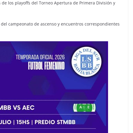
 de los playoffs del Torneo Apertura de Primera División y
.
a del campeonato de ascenso y encuentros correspondientes