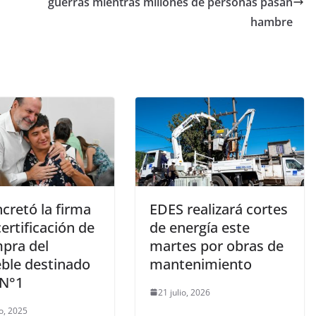
guerras mientras millones de personas pasan
hambre
cretó la firma
EDES realizará cortes
certificación de
de energía este
mpra del
martes por obras de
ble destinado
mantenimiento
 N°1
21 julio, 2026
o, 2025