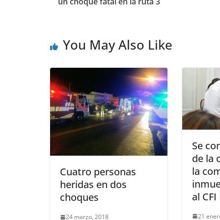
un choque fatal en la ruta 3
You May Also Like
Se con
de la 
la co
Cuatro personas
inmue
heridas en dos
al CFI
choques
21 ener
24 marzo, 2018