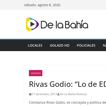
Skip
sábado, agosto 8, 2026
to
content
LOCALES
GOLAZO HD
POLICIALES
N
LOCALES
Rivas Godio: “Lo de 
17 diciembre, 2013
De La Bahía Noticias
Constanza Rivas Godio, ex concejala y política d