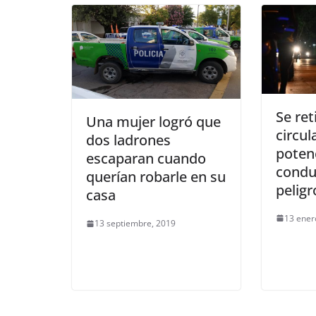
Se ret
Una mujer logró que
circul
dos ladrones
poten
escaparan cuando
condu
querían robarle en su
pelig
casa
13 ener
13 septiembre, 2019