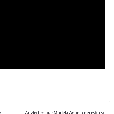
r
Advierten que Mariela Agunín necesita su