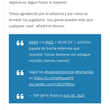
objetivo es seguir hasta lo máximo”.
“Estoy agradecido por el esfuerzo y por cómo se
brindan los jugadores. Sus ganas pueden más que
cualquier cosa”, añadió el técnico.
#ARG
1-0
#NZL
| 06:39 2ºC | ¡GOOOL!
Jugada de bocha detenida que
resuelve Tomás Domene con amague
incluido ¡Vamos, Leones!
Seguí los
#JuegosOlímpicos
#París2024
en
https://t.co/fnEKkuadQ9
pic.twitter.com/1SELCPfXGu
— TVP (@TV_Publica)
July 30, 2024