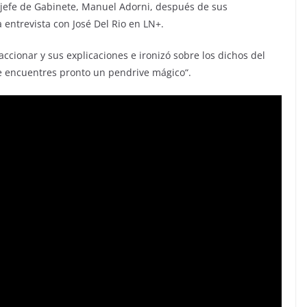
al jefe de Gabinete, Manuel Adorni, después de sus
 entrevista con José Del Rio en LN+.
ccionar y sus explicaciones e ironizó sobre los dichos del
te encuentres pronto un pendrive mágico“.