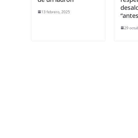
desalo
13 febrero, 2025
“antes
29 octu