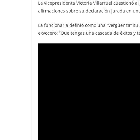
La vicepresidenta Victoria Villarruel cuestionó 
afirmaciones sobre su declaración jurada en una
La funcionaria definió como una “vergüenza” su a
exvocero: “Que tengas una cascada de éxitos y 