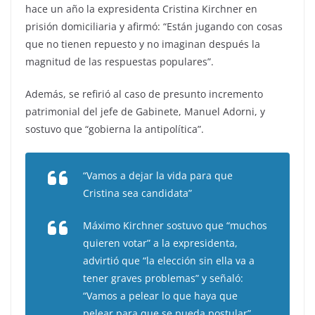
hace un año la expresidenta Cristina Kirchner en
prisión domiciliaria y afirmó: “Están jugando con cosas
que no tienen repuesto y no imaginan después la
magnitud de las respuestas populares”.
Además, se refirió al caso de presunto incremento
patrimonial del jefe de Gabinete, Manuel Adorni, y
sostuvo que “gobierna la antipolítica”.
“Vamos a dejar la vida para que
Cristina sea candidata”
Máximo Kirchner sostuvo que “muchos
quieren votar” a la expresidenta,
advirtió que “la elección sin ella va a
tener graves problemas” y señaló:
“Vamos a pelear lo que haya que
pelear para que se pueda postular”.