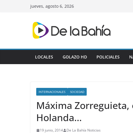
Skip
jueves, agosto 6, 2026
to
content
LOCALES
GOLAZO HD
POLICIALES
N
INTERNACIONALES
SOCIEDAD
Máxima Zorreguieta, 
Holanda…
19 junio, 2014
De La Bahía Noticias