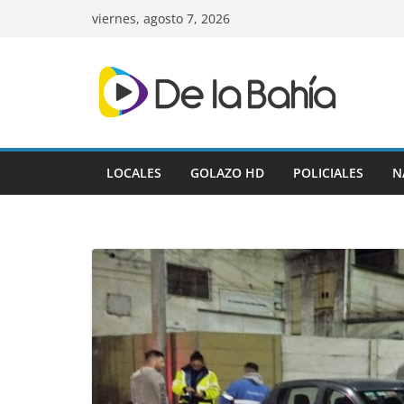
Skip
viernes, agosto 7, 2026
to
content
LOCALES
GOLAZO HD
POLICIALES
N