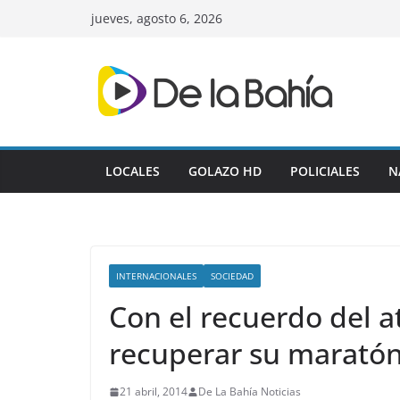
Skip
jueves, agosto 6, 2026
to
content
LOCALES
GOLAZO HD
POLICIALES
N
INTERNACIONALES
SOCIEDAD
Con el recuerdo del 
recuperar su marató
21 abril, 2014
De La Bahía Noticias