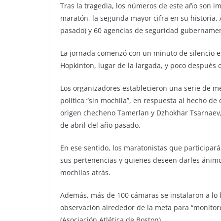
Tras la tragedia, los números de este año son i
maratón, la segunda mayor cifra en su historia.
pasado) y 60 agencias de seguridad gubernament
La jornada comenzó con un minuto de silencio est
Hopkinton, lugar de la largada, y poco después 
Los organizadores establecieron una serie de m
política “sin mochila”, en respuesta al hecho de 
origen checheno Tamerlan y Dzhokhar Tsarnaev, 
de abril del año pasado.
En ese sentido, los maratonistas que participar
sus pertenencias y quienes deseen darles ánimo
mochilas atrás.
Además, más de 100 cámaras se instalaron a lo l
observación alrededor de la meta para “monitorea
(Asociación Atlética de Boston).