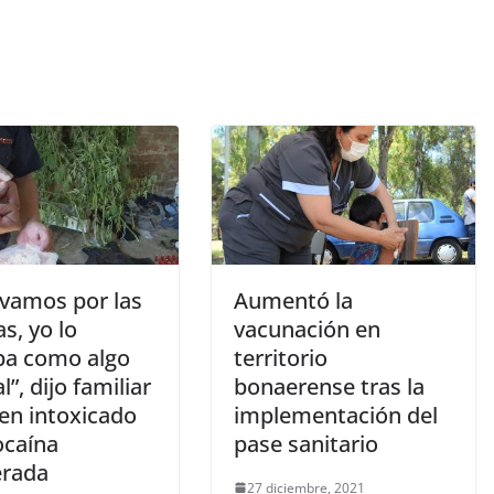
evamos por las
Aumentó la
as, yo lo
vacunación en
a como algo
territorio
”, dijo familiar
bonaerense tras la
ven intoxicado
implementación del
ocaína
pase sanitario
erada
27 diciembre, 2021