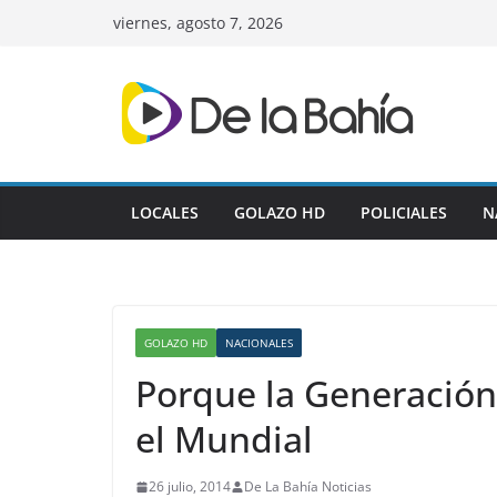
Skip
viernes, agosto 7, 2026
to
content
LOCALES
GOLAZO HD
POLICIALES
N
GOLAZO HD
NACIONALES
Porque la Generación
el Mundial
26 julio, 2014
De La Bahía Noticias