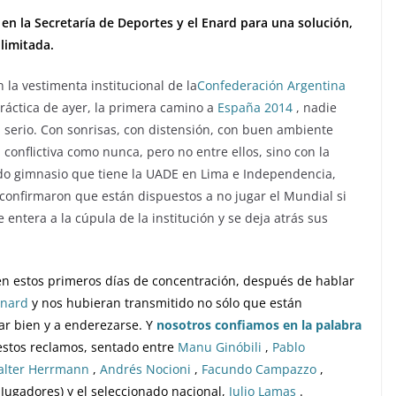
en la Secretaría de Deportes y el Enard para una solución,
limitada.
la vestimenta institucional de la
Confederación Argentina
práctica de ayer, la primera camino a
España 2014
, nadie
serio. Con sonrisas, con distensión, con buen ambiente
conflictiva como nunca, pero no entre ellos, sino con la
ndo gimnasio que tiene la UADE en Lima e Independencia,
confirmaron que están dispuestos a no jugar el Mundial si
entera a la cúpula de la institución y se deja atrás sus
n estos primeros días de concentración, después de hablar
nard
y nos hubieran transmitido no sólo que están
ar bien y a enderezarse. Y
nosotros confiamos en la palabra
e estos reclamos, sentado entre
Manu Ginóbili
,
Pablo
lter Herrmann
,
Andrés Nocioni
,
Facundo Campazzo
,
 Jugadores) y el seleccionado nacional,
Julio Lamas
.