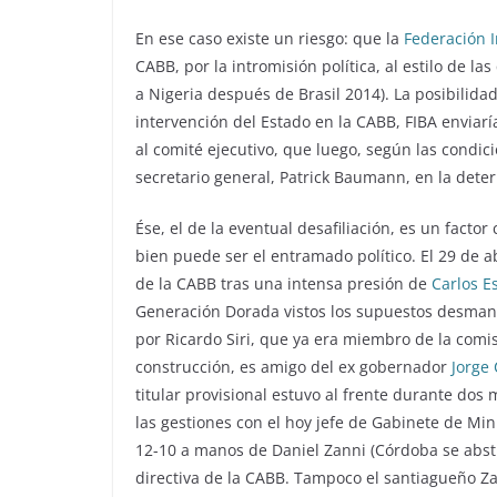
En ese caso existe un riesgo: que la
Federación I
CABB, por la intromisión política, al estilo de l
a Nigeria después de Brasil 2014). La posibilida
intervención del Estado en la CABB, FIBA enviarí
al comité ejecutivo, que luego, según las condic
secretario general, Patrick Baumann, en la dete
Ése, el de la eventual desafiliación, es un facto
bien puede ser el entramado político. El 29 de 
de la CABB tras una intensa presión de
Carlos E
Generación Dorada vistos los supuestos desma
por Ricardo Siri, que ya era miembro de la comis
construcción, es amigo del ex gobernador
Jorge
titular provisional estuvo al frente durante dos
las gestiones con el hoy jefe de Gabinete de Mini
12-10 a manos de Daniel Zanni (Córdoba se abstu
directiva de la CABB. Tampoco el santiagueño Z