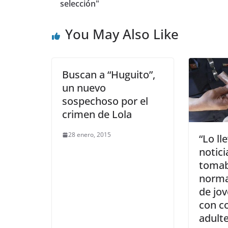
selección"
You May Also Like
Buscan a “Huguito”,
un nuevo
sospechoso por el
crimen de Lola
28 enero, 2015
“Lo ll
notici
tomab
normal
de jo
con c
adult