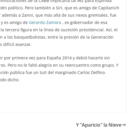
ministraciones de la CABB implicaría tal vez para Espínola
n político. Pero también a Siri, que es amigo de Capitanich
 además a Zanni, que más allá de sus nexos gremiales, fue
o y es amigo de
Gerardo Zamora
, ex gobernador de esa
la tercera figura en la línea de sucesión presidencial. Así, el
n a los basquetbolistas, entre la presión de la Generación
s difícil avanzar.
yer por primera vez para España 2014 y debió hacerlo sin
ros. Pero no le faltó alegría en su reencuentro como grupo. Y
ción pública fue un tuit del marginado Carlos Delfino.
odo dicho.
acebook
Twi
Y "Aparicio" la Nieve