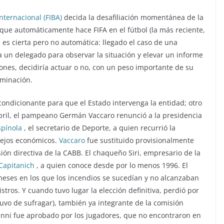
nternacional (FIBA)
decida la desafiliación momentánea de la
as que automáticamente hace FIFA en el fútbol (la más reciente,
d es cierta pero no automática: llegado el caso de una
a un delegado para observar la situación y elevar un informe
iones, decidiría actuar o no, con un peso importante de su
rminación.
r condicionante para que el Estado intervenga la entidad; otro
abril, el pampeano Germán Vaccaro renunció a la presidencia
spínola
, el secretario de Deporte, a quien recurrió la
nejos económicos.
Vaccaro
fue sustituido provisionalmente
ión directiva de la CABB. El chaqueño Siri, empresario de la
 Capitanich
, a quien conoce desde por lo menos 1996. El
 meses en los que los incendios se sucedían y no alcanzaban
stros. Y cuando tuvo lugar la elección definitiva, perdió por
vo de sufragar), también ya integrante de la comisión
anni fue aprobado por los jugadores, que no encontraron en